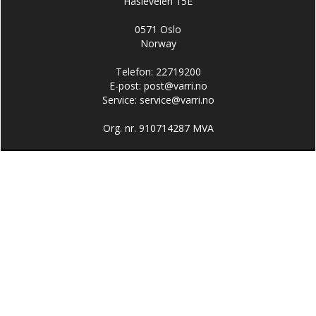
Hasleveien 15E
0571 Oslo
Norway
Telefon: 22719200
E-post:
post@varri.no
Service:
service@varri.no
Org. nr. 910714287 MVA