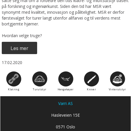
satte seg mål om å forbedre den tids klatre- og friluftsutstyr basert
på forskning og ingeniørkunst. Siden den tid har MSR vært
synonymt med kvalitet, innovasjon og pålitelighet. MSR er derfor
førstevalget for turer langt utenfor allfarvei og til verdens mest
bortgjemte hjørner.
Hvordan velge truge?
Les mer
17.02.2020
Klatring
Turutstyr
Hengekøyer
Kniver
Vinterutstyr
Varri AS
Hasleveien 15E
0571 Oslo