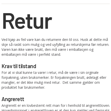
Retur
Ved kjøp av feil vare kan du returnere den til oss. Husk at dette må
skje så raskt som mulig og ved uyfylling av returskjema før returen.
Varen kan ikke være brukt, den må være i emballasjen og
emballasjen må være i perfekt stand.
Krav til tilstand
For at vi skal kunne ta varer i retur, må de være i sin orginale
forpakning, uten bruksmerker. Er forpakningen brutt, ødelagt eller
mangler, er det ikke mulig med retur. Det samme gjelder om
produktet har bruksmerker.
Angrerett
Angrerett er en lovbestemt rett man for i henhold til angrerettloven.
Hovedprinsippet i angrerettloven er at den kun gjelder ved fjernsalg